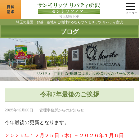
tog
nav
メニュー
埼玉の霊園・お墓・墓地をご検討するならサンモリッツ リバティ所沢
ブログ
令和7年最後のご挨拶
2025年12月20日
管理事務所からのお知らせ
今年最後の更新となります。
２０２５年１２月２５日（木）～２０２６年１月６日