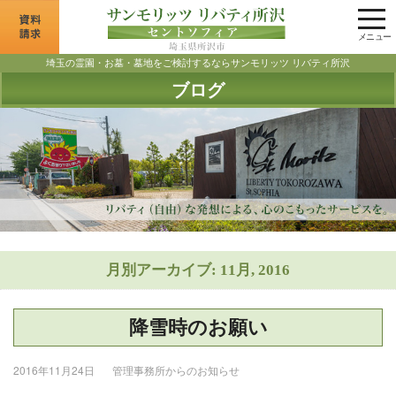
tog
nav
メニュー
埼玉の霊園・お墓・墓地をご検討するならサンモリッツ リバティ所沢
ブログ
月別アーカイブ: 11月, 2016
降雪時のお願い
2016年11月24日
管理事務所からのお知らせ