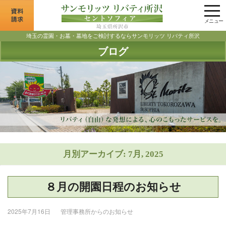
tog
nav
メニュー
埼玉の霊園・お墓・墓地をご検討するならサンモリッツ リバティ所沢
ブログ
月別アーカイブ: 7月, 2025
８月の開園日程のお知らせ
2025年7月16日
管理事務所からのお知らせ