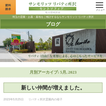
tog
nav
メニュー
埼玉の霊園・お墓・墓地をご検討するならサンモリッツ リバティ所沢
ブログ
月別アーカイブ: 5月, 2023
新しい仲間が増えました。
2023年5月25日
リバティ所沢霊園内の様子