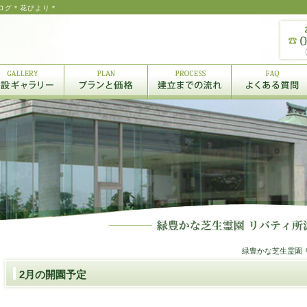
 ブログ＊花びより＊
緑豊かな芝生霊園 
2月の開園予定