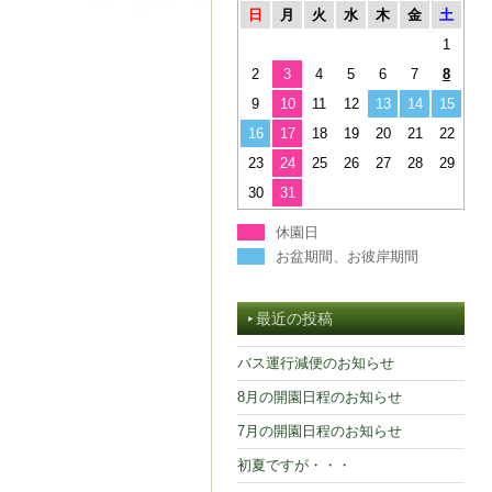
日
月
火
水
木
金
土
1
2
3
4
5
6
7
8
9
10
11
12
13
14
15
16
17
18
19
20
21
22
23
24
25
26
27
28
29
30
31
休園日
お盆期間、お彼岸期間
最近の投稿
バス運行減便のお知らせ
8月の開園日程のお知らせ
7月の開園日程のお知らせ
初夏ですが・・・