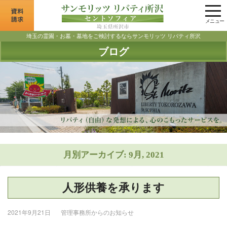
tog
nav
メニュー
埼玉の霊園・お墓・墓地をご検討するならサンモリッツ リバティ所沢
ブログ
月別アーカイブ: 9月, 2021
人形供養を承ります
2021年9月21日
管理事務所からのお知らせ